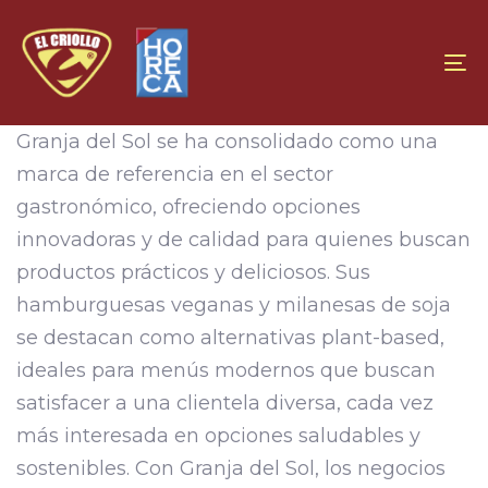
Skip
Skip
links
to
To
primary
navigation
Granja del Sol se ha consolidado como una
Skip
marca de referencia en el sector
to
gastronómico, ofreciendo opciones
content
innovadoras y de calidad para quienes buscan
productos prácticos y deliciosos. Sus
hamburguesas veganas y milanesas de soja
se destacan como alternativas plant-based,
ideales para menús modernos que buscan
satisfacer a una clientela diversa, cada vez
más interesada en opciones saludables y
sostenibles. Con Granja del Sol, los negocios